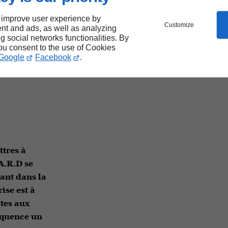
 improve user experience by
Customize
S EN
nt and ads, as well as analyzing
ng social networks functionalities. By
ES
you consent to the use of Cookies
Google
Facebook
.
ttres à
A.R.D se
ant dans la
ise est à
îtes aux
séquence un