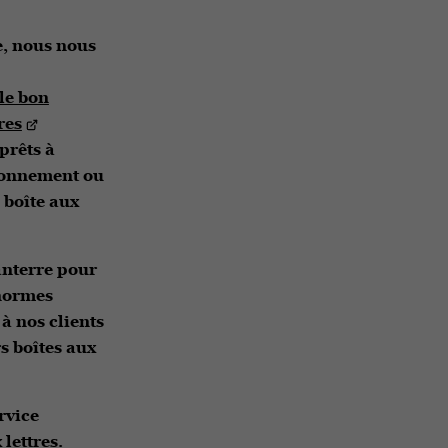
e, nous nous
 le bon
res
 prêts à
tionnement ou
 boîte aux
anterre pour
 normes
 à nos clients
s boîtes aux
rvice
lettres.