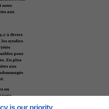
i nous
îtes aux
s
à divers
 les syndics
riétés
onibles pour
res. En plus
oîtes aux
s endommagés
té.
es ou
D pour
cy is our priority