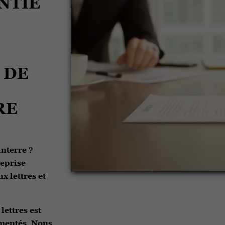
NTIE
 DE
RE
nterre ?
reprise
x lettres et
ettres est
imentés. Nous