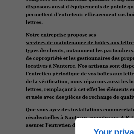
disposons aussi d’équipements de pointe qu
permettent d’entretenir efficacement vos bo
lettres.
Notre entreprise propose ses
services de maintenance de boîtes aux lettre
types de clients, notamment les particuliers,
de copropriété et les gestionnaires des prop
locatives à Nanterre. Nos artisans sont disp
l’entretien périodique de vos boîtes aux lett
de la vérification, nous réparons aussi les b
lettres, remplaçant à cet effet les élément
et usés avec des pièces de rechange de quali
Que vous ayez des installations commercial
résidentielles à Nanterre, comptez sur A.R.
assurer l’entretien des boîtes aux lettres.
Your priva