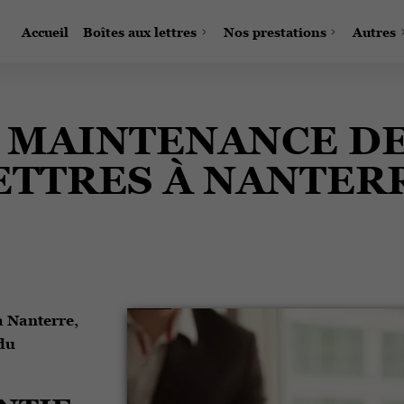
Accueil
Boîtes aux lettres
Nos prestations
Autres
 MAINTENANCE DE
ETTRES À NANTER
à Nanterre,
 du