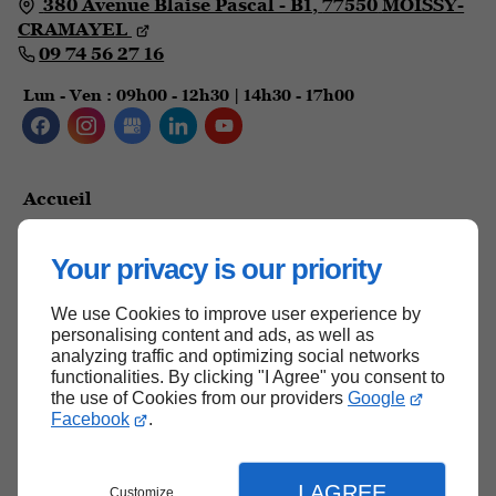
380 Avenue Blaise Pascal - B1,
77550
MOISSY-
CRAMAYEL
09 74 56 27 16
Lun - Ven
: 09h00 - 12h30 | 14h30 - 17h00
Accueil
Contactez-nous
Your privacy is our priority
Mentions légales
Plan du site
We use Cookies to improve user experience by
personalising content and ads, as well as
analyzing traffic and optimizing social networks
functionalities. By clicking "I Agree" you consent to
the use of Cookies from our providers
Google
Haut de page
Facebook
.
I AGREE
Customize